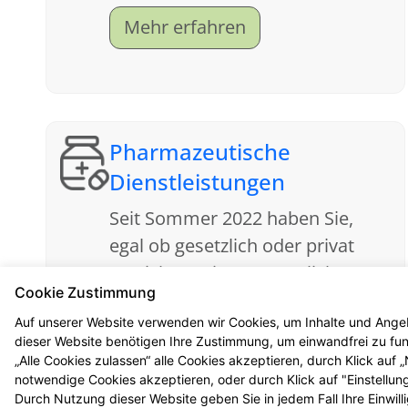
sogenannte eRezept. Lesen Sie
Mehr erfahren
gerne unsere für Sie erstellten
FAQ.
Pharmazeutische
Dienstleistungen
Seit Sommer 2022 haben Sie,
egal ob gesetzlich oder privat
versichert, einen gesetzlichen
Cookie Zustimmung
Anspruch auf neue
Mehr erfahren
Auf unserer Website verwenden wir Cookies, um Inhalte und Angeb
pharmazeutische
dieser Website benötigen Ihre Zustimmung, um einwandfrei zu funk
Dienstleistungen. Hier finden Sie
„Alle Cookies zulassen“ alle Cookies akzeptieren, durch Klick auf
unsere Angebote zu diesem
notwendige Cookies akzeptieren, oder durch Klick auf "Einstellun
Durch Nutzung dieser Website geben Sie in jedem Fall Ihre Einwil