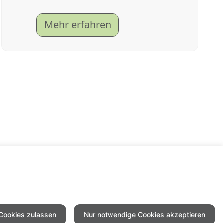
das Thema Impfungen und
Mehr erfahren
impfen Sie gegen Grippe
(Influenza) und Corona (COVID-
19).
 Cookies zulassen
Nur notwendige Cookies akzeptieren