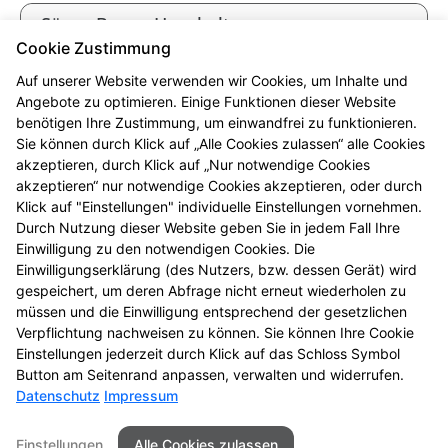
Säure-Basen-Haushalt
Cookie Zustimmung
Tee und Heilkräuter
Auf unserer Website verwenden wir Cookies, um Inhalte und
Angebote zu optimieren. Einige Funktionen dieser Website
benötigen Ihre Zustimmung, um einwandfrei zu funktionieren.
Vitalstoffe
Sie können durch Klick auf „Alle Cookies zulassen“ alle Cookies
akzeptieren, durch Klick auf „Nur notwendige Cookies
Vitamine, Mineralien und
akzeptieren“ nur notwendige Cookies akzeptieren, oder durch
Spurenelemente
Klick auf "Einstellungen" individuelle Einstellungen vornehmen.
Durch Nutzung dieser Website geben Sie in jedem Fall Ihre
Einwilligung zu den notwendigen Cookies. Die
Wohlbefinden durch Fitness
Einwilligungserklärung (des Nutzers, bzw. dessen Gerät) wird
gespeichert, um deren Abfrage nicht erneut wiederholen zu
müssen und die Einwilligung entsprechend der gesetzlichen
Zahnpflege und Zahnschutz
Verpflichtung nachweisen zu können. Sie können Ihre Cookie
Einstellungen jederzeit durch Klick auf das Schloss Symbol
Button am Seitenrand anpassen, verwalten und widerrufen.
Datenschutz
Impressum
Kontakt
Impressum
Datenschutz
Einstellungen
Alle Cookies zulassen